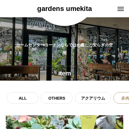
gardens umekita
ホームセンターコーナンならではの癒しと安らぎの空
間
item
ALL
OTHERS
アクアリウム
多