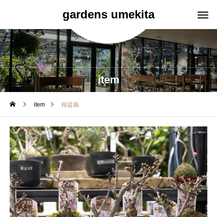
gardens umekita
item
item
桜盆栽